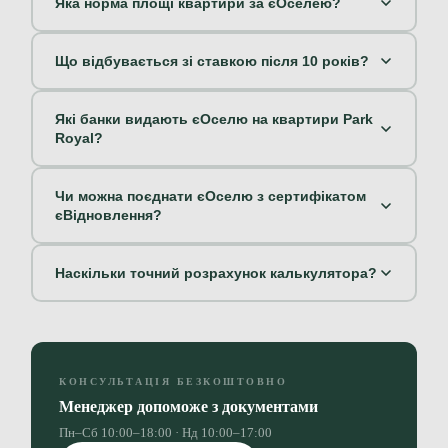
Яка норма площі квартири за єОселею?
Що відбувається зі ставкою після 10 років?
Які банки видають єОселю на квартири Park
Royal?
Чи можна поєднати єОселю з сертифікатом
єВідновлення?
Наскільки точний розрахунок калькулятора?
КОНСУЛЬТАЦІЯ БЕЗКОШТОВНО
Менеджер допоможе з документами
Пн–Сб 10:00–18:00 · Нд 10:00–17:00