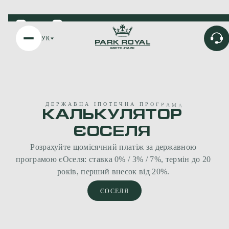
+
Оселя
Відновлення
ДІЗНАТИСЬ УМОВИ
УК
Д
Е
Р
Ж
А
В
Н
А
І
П
О
Т
Е
Ч
Н
А
П
Р
О
Г
Р
А
М
А
КАЛЬКУЛЯТОР
ЄОСЕЛЯ
Розрахуйте
щомісячний
платіж
за
державною
програмою
єОселя:
ставка
0%
/
3%
/
7%,
термін
до
20
років,
перший
внесок
від
20%.
ЄОСЕЛЯ