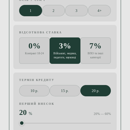
1
2
3
4+
ВІДСОТКОВА СТАВКА
0%
3%
7%
Контракт 18-24
Військові, медики,
ВПО та інші
педагоги, науковці
категорії
ТЕРМІН КРЕДИТУ
10 р.
15 р.
20 р.
ПЕРШИЙ ВНЕСОК
20
%
20% — 60%