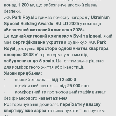
понад 1 200 м²
, що забезпечує високий рівень
безпеки.
ЖК
Park Royal
отримав почесну нагороду
Ukrainian
Special Building Awards iBUILD 2025
у номінації
«Безпечний житловий комплекс 2025»
.
Це
єдиний житловий комплекс у Бучі та Ірпені,
який
має
сертифіковане укриття
в будинку.У ЖК
Park
Royal
доступна
простора однокімнатна квартира
площею 38,38 м²
з розтермінуванням
від
забудовника до 5 років
.
Це
оптимальне рішення
для комфортного життя або інвестиції.
Умови придбання:
·
перший внесок —
від 12 500 $
·
щомісячний платіж —
від 25 000 грн
·
комфортний та прогнозований графік виплат
без фінансового навантаження
Розтермінування дозволяє
переїхати у власну
квартиру вже зараз
та виплачувати її за зручним