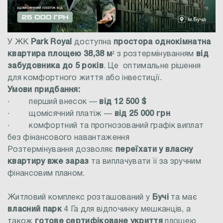
У ЖК
Park Royal
доступна
простора однокімнатна
квартира площею 38,38 м²
з розтермінуванням
від
забудовника до 5 років
.
Це
оптимальне рішення
для комфортного життя або інвестиції.
Умови придбання:
·
перший внесок —
від 12 500 $
·
щомісячний платіж —
від 25 000 грн
·
комфортний та прогнозований графік виплат
без фінансового навантаження
Розтермінування дозволяє
переїхати у власну
квартиру вже зараз
та виплачувати її за зручним
фінансовим планом.
Житловий комплекс розташований у
Бучі
та має
власний парк
4 Га
для відпочинку мешканців, а
також
готове сертифіковане укриття
площею