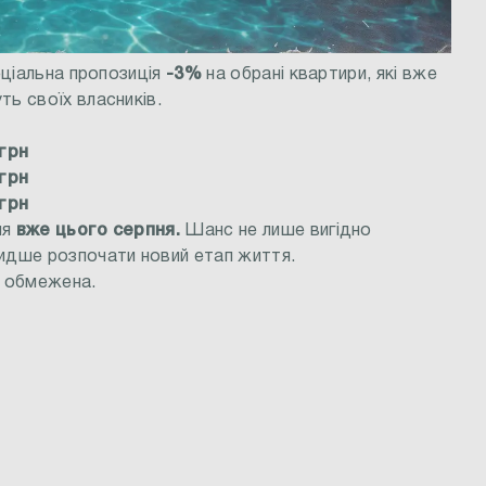
пеціальна пропозиція
-3%
на обрані квартири, які вже
ть своїх власників.
 грн
 грн
 грн
ня
вже цього серпня.
Шанс не лише вигідно
видше розпочати новий етап життя.
р обмежена.