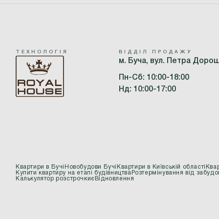
ТЕХНОЛОГІЯ
ВІДДІЛ ПРОДАЖУ
м. Буча, вул. Петра Доро
Пн-Сб: 10:00-18:00
Нд: 10:00-17:00
Квартири в Бучі
Новобудови Бучі
Квартири в Київській області
Квар
Купити квартиру на етапі будівництва
Розтермінування від забудо
Калькулятор розстрочки
єВідновлення