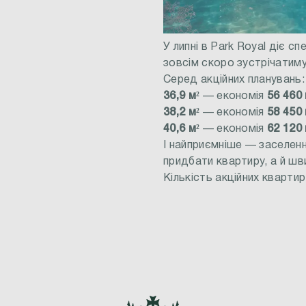
У липні в Park Royal діє с
зовсім скоро зустрічатиму
Серед акційних планувань:
36,9 м²
— економія
56 460
38,2 м²
— економія
58 450
40,6 м²
— економія
62 120
І найприємніше — заселен
придбати квартиру, а й ш
Кількість акційних кварти