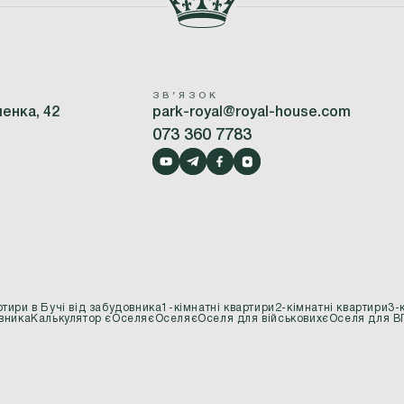
ЗВʼЯЗОК
шенка, 42
park-royal@royal-house.com
073 360 7783
тири в Бучі від забудовника
1-кімнатні квартири
2-кімнатні квартири
3-
вника
Калькулятор єОселя
єОселя
єОселя для військових
єОселя для 