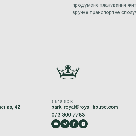
продумане планування жит
зручне транспортне сполуч
ЗВʼЯЗОК
шенка, 42
park-royal@royal-house.com
073 360 7783