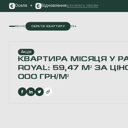
+
Оселя
Відновлення
ДІЗНАТИСЬ УМОВИ
МЕНЮ
УК
ОБРАТИ КВАРТИРУ
Акція
КВАРТИРА МІСЯЦЯ У P
ROYAL: 59,47 М² ЗА ЦІ
000 ГРН/М²