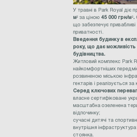
У травні в Park Royal діє
м²
за ціною
45 000 грн/м².
що забезпечує привабливі
приватності.
Введення будинку в експ
року, що дає можливість 
будівництва.
Житловий комплекс Park R
найкомфортніших передміс
розвиненою міською інфр
гектарів і реалізується за 
Серед ключових переваг
власне сертифіковане укр
масштабна озеленена тери
відпочинку;
сучасні дитячі та спортивн
внутрішня інфраструктура
стоянка.