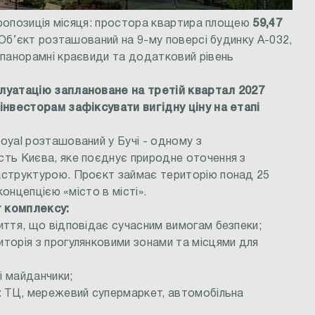
 пропозиція місяця: простора квартира площею
59,47
Об’єкт розташований на 9-му поверсі будинку А-032,
 панорамні краєвиди та додатковий рівень
луатацію заплановане на третій квартал 2027
інвесторам зафіксувати вигідну ціну на етапі
oyal розташований у Бучі - одному з
ть Києва, яке поєднує природне оточення з
аструктурою. Проєкт займає територію понад 25
концепцією «місто в місті».
 комплексу:
иття, що відповідає сучасним вимогам безпеки;
торія з прогулянковими зонами та місцями для
і майданчики;
: ТЦ, мережевий супермаркет, автомобільна