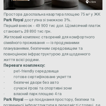
Простора двоспальна квартира площею 75 м² у ЖК
Park Royal
доступна зі знижкою 3%.
Перший внесок - 49 900 тис дол. Щомісячний платіж
становить 28 890 тис грн.
Житловий комплекс створений для комфортного
сімейного проживання — із продуманими
плануваннями, безпечним середовищем та
повноцінною інфраструктурою для щоденного
життя всієї родини.
Переваги комплексу:
· pet-friendly середовище
· готове сертифіковане укриття
· безпечні двори без авто
· сучасні ігрові та спортивні зони
· власний парк площею 4 га
Park Royal
— це поєднання простору, безпеки та
розвиненої інфраструктури в передмісті столиці, де