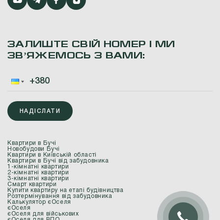
ЗАЛИШТЕ СВІЙ НОМЕР І МИ
ЗВʼЯЖЕМОСЬ З ВАМИ:
НАДІСЛАТИ
Квартири в Бучі
Новобудови Бучі
Квартири в Київській області
Квартири в Бучі від забудовника
1-кімнатні квартири
2-кімнатні квартири
3-кімнатні квартири
Смарт квартири
Купити квартиру на етапі будівництва
Розтермінування від забудовника
Калькулятор єОселя
єОселя
єОселя для військових
єОселя для ВПО