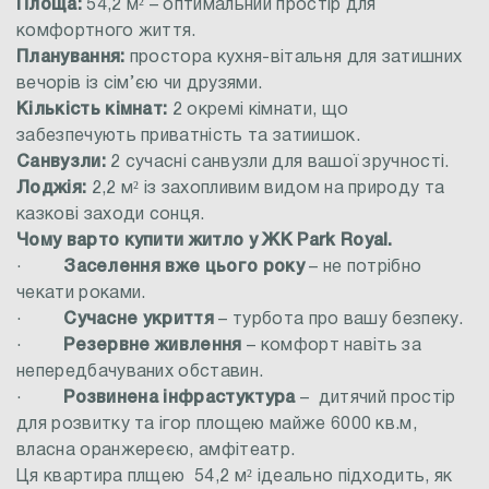
Площа:
54,2 м² – оптимальний простір для
комфортного життя.
Планування:
простора кухня-вітальня для затишних
вечорів із сім’єю чи друзями.
Кількість кімнат:
2 окремі кімнати, що
забезпечують приватність та затиишок.
Санвузли:
2 сучасні санвузли для вашої зручності.
Лоджія:
2,2 м² із захопливим видом на природу та
казкові заходи сонця.
Чому варто купити житло у ЖК Park Royal.
·
Заселення вже цього року
– не потрібно
чекати роками.
·
Сучасне укриття
– турбота про вашу безпеку.
·
Резервне живлення
– комфорт навіть за
непередбачуваних обставин.
·
Розвинена інфрастуктура
– дитячий простір
для розвитку та ігор площею майже 6000 кв.м,
власна оранжереєю, амфітеатр.
Ця квартира плщею 54,2 м² ідеально підходить, як