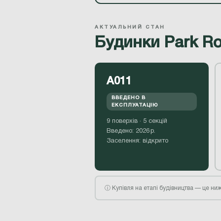
АКТУАЛЬНИЙ СТАН
Будинки Park Ro
А011
ВВЕДЕНО В
ЕКСПЛУАТАЦІЮ
9 поверхів · 5 секцій
Введено: 2026 р.
Заселення: відкрито
ⓘ Купівля на етапі будівництва — це ниж