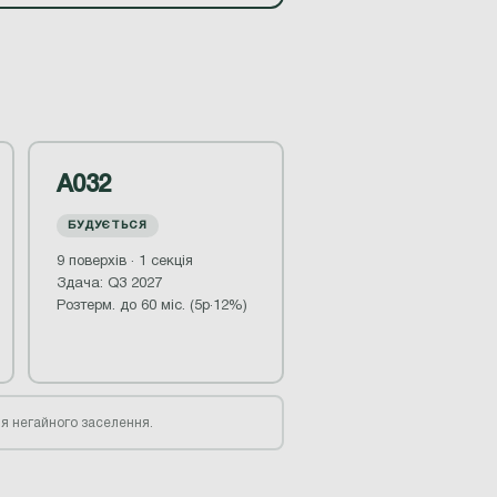
А032
БУДУЄТЬСЯ
9 поверхів · 1 секція
Здача: Q3 2027
Розтерм. до 60 міс. (5р·12%)
ля негайного заселення.