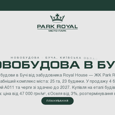
Н
О
В
О
Б
У
Д
О
В
А
·
Б
У
Ч
А
,
К
И
Ї
В
С
Ь
К
А
О
Б
Л
А
С
Т
Ь
ОВОБУДОВА
В
БУ
обудови
в
Бучі
від
забудовника
Royal
House
—
ЖК
Park
R
абніший
комплекс
міста:
25
га,
23
будинки.
У
продажу
4
ий
А011
та
черги
зі
здачею
до
2027.
Купівля
на
етапі
буді
а:
ціна
від
47
000
грн/м²,
єОселя
від
3%,
розтермінування
ПЛАНУВАННЯ