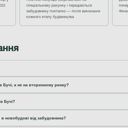
022
спеціальному рахунку і передаються
попер
забудовнику поетапно — після виконання
Фінан
кожного етапу будівництва
ання
 Бучі, а не на вторинному ринку?
в Бучі?
ри в новобудові від забудовника?