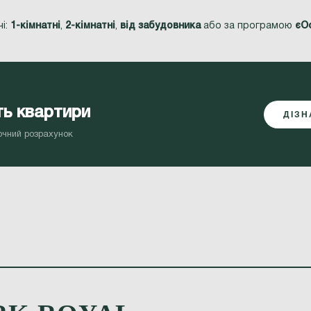
і:
1-кімнатні
,
2-кімнатні
,
від забудовника
або за програмою
єО
ть квартири
ДІЗН
очний розрахунок