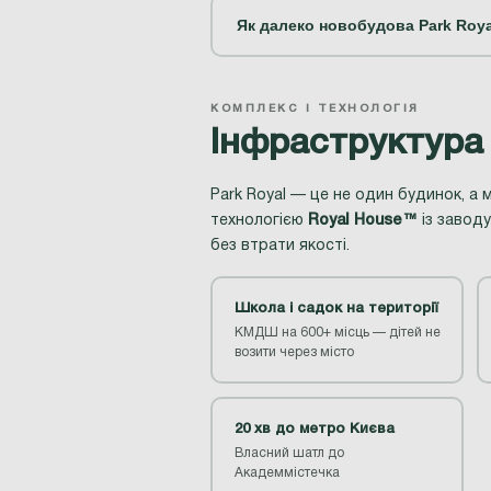
Як далеко новобудова Park Roya
КОМПЛЕКС І ТЕХНОЛОГІЯ
Інфраструктура 
Park Royal — це не один будинок, а
технологією
Royal House™
із заводу
без втрати якості.
Школа і садок на території
КМДШ на 600+ місць — дітей не
возити через місто
20 хв до метро Києва
Власний шатл до
Академмістечка