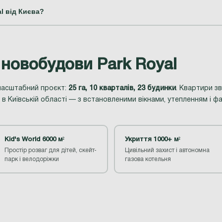
l від Києва?
новобудови Park Royal
 масштабний проєкт:
25 га, 10 кварталів, 23 будинки
. Квартири з
 в Київській області — з встановленими вікнами, утепленням і
Kid's World 6000 м²
Укриття 1000+ м²
Простір розваг для дітей, скейт-
Цивільний захист і автономна
парк і велодоріжки
газова котельня