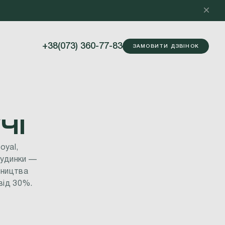
+38(073) 360-77-83
ЗАМОВИТИ ДЗВІНОК
ЧІ
oyal,
будинки
—
вництва
від
30%.