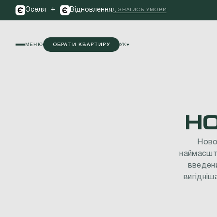
+
Оселя
Відновлення
ДІЗНАТИСЬ УМОВИ
МЕНЮ
УК
ОБРАТИ КВАРТИРУ
Н
Нов
наймасшт
введен
вигідніш