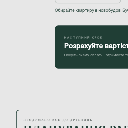
Обирайте квартиру в новобудові Буч
НАСТУПНИЙ КРОК
Розрахуйте вартіс
Оберіть схему оплати і отримайте т