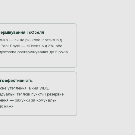
ермінування і єОселя
инка — лише ринкова іпотека від
 Park Royal — єОселя від 3% або
дсоткове розтермінування до 5 років
гоефективність
сне утеплення, вікна WDS,
ідуальні теплові пункти і резервне
ення — рахунки за комунальні
но нижчі