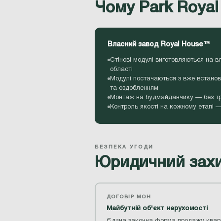
Чому Park Royal
Власний завод Royal House™
Стінові модулі виготовляються на в
області
Модулі постачаються з вже встанов
та оздобленням
Монтаж на будмайданчику — без тр
Контроль якості на кожному етапі —
БЕЗПЕКА УГОДИ
Юридичний захи
ДОГОВІР МОН
Майбутній об'єкт нерухомості
Єдина законна форма продажу квар