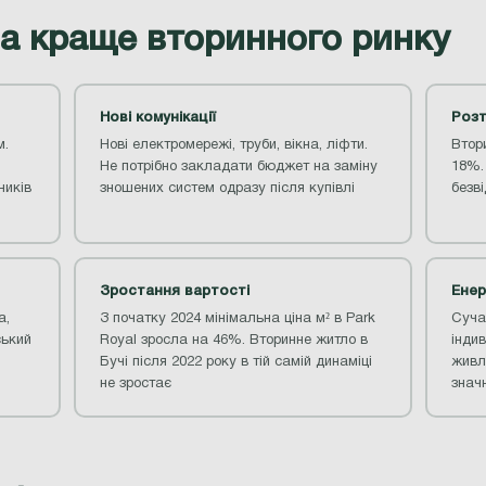
а краще вторинного ринку
Нові комунікації
Розт
м.
Нові електромережі, труби, вікна, ліфти.
Втор
Не потрібно закладати бюджет на заміну
18%.
ників
зношених систем одразу після купівлі
безві
Зростання вартості
Енер
а,
З початку 2024 мінімальна ціна м² в Park
Суча
ський
Royal зросла на 46%. Вторинне житло в
індив
Бучі після 2022 року в тій самій динаміці
живл
не зростає
знач