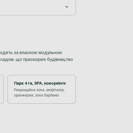
водять за власною модульною
 фасадом, що прискорює будівництво
Парк 4 га, SPA, коворкінги
Рекреаційна зона, амфітеатр,
оранжерея, зона барбекю