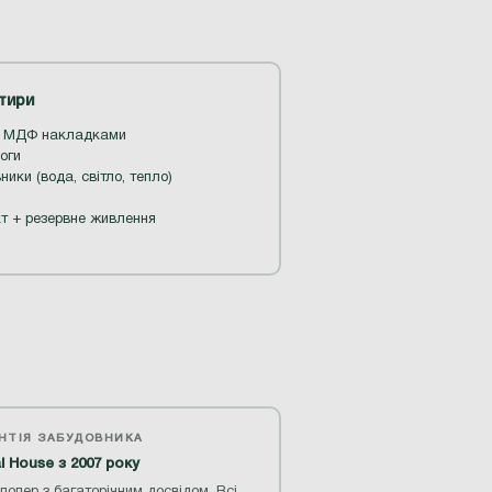
тири
 з МДФ накладками
оги
ики (вода, світло, тепло)
кт + резервне живлення
АНТІЯ ЗАБУДОВНИКА
l House з 2007 року
лопер з багаторічним досвідом. Всі