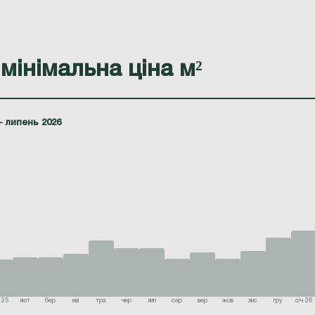
мінімальна ціна м²
— липень 2026
 25
лют
бер
кві
тра
чер
лип
сер
вер
жов
лис
гру
січ 26