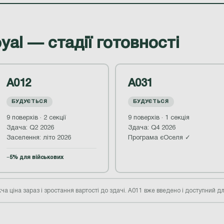
yal — стадії готовності
А012
А031
БУДУЄТЬСЯ
БУДУЄТЬСЯ
9 поверхів · 2 секції
9 поверхів · 1 секція
Здача: Q2 2026
Здача: Q4 2026
Заселення: літо 2026
Програма єОселя ✓
−5% для військових
ча ціна зараз і зростання вартості до здачі. А011 вже введено і доступний д