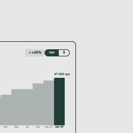
+46%
грн
$
47 000 грн
лют
бер
кві
тра
чер 26
лип 26