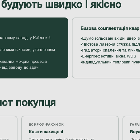
 будують швидко і якісно
Базова комплектація квар
ласному заводі у Київській
Шумоізольовані вхідні двері
Чистова лазерна стяжка підл
леними вікнами, утепленням
Радіатори опалення та лічильн
Енергоефективні вікна WDS
ивалих мокрих процесів
Індивідуальний тепловий пун
 від заводу до здачі
ст покупця
ЕСКРОУ-РАХУНОК
ГАР
Кошти захищені
Roya
тир у
Платежі покупців зберігаються на
Деве