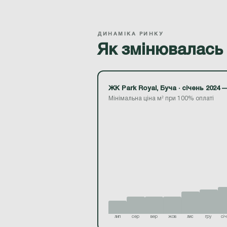
ДИНАМІКА РИНКУ
Як змінювалась 
ЖК Park Royal, Буча · січень 2024 
Мінімальна ціна м² при 100% оплаті
січ 24
лют
бер
кві
тра
чер
лип
сер
вер
жов
лис
гру
січ