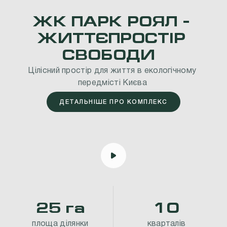
ЖК
ПАРК
РОЯЛ
-
ЖИТТЄПРОСТІР
СВОБОДИ
Цілісний
простір
для
життя
в
екологічному
передмісті
Києва
ДЕТАЛЬНІШЕ ПРО КОМПЛЕКС
2
5
г
а
1
0
п
л
о
щ
а
д
і
л
я
н
к
и
к
в
а
р
т
а
л
і
в