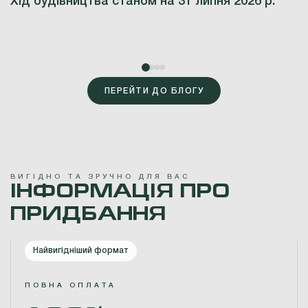
Хід будівництва станом на 31 липня 2026 р.
ПЕРЕЙТИ ДО БЛОГУ
В
И
Г
І
Д
Н
О
Т
А
З
Р
У
Ч
Н
О
Д
Л
Я
В
А
С
ІНФОРМАЦІЯ
ПРО
ПРИДБАННЯ
Найвигідніший формат
ПОВНА ОПЛАТА