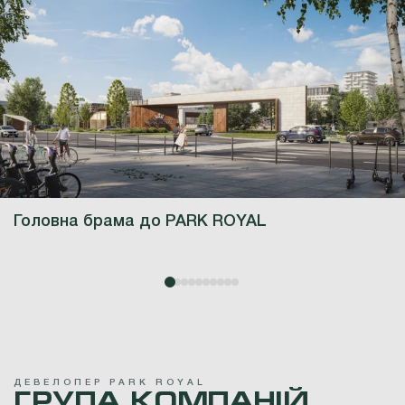
Головна брама до PARK ROYAL
Д
Е
В
Е
Л
О
П
Е
Р
P
A
R
K
R
O
Y
A
L
ГРУПА
КОМПАНІЙ