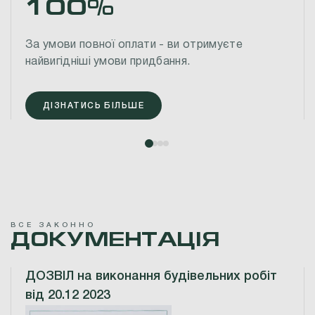
100%
За умови повної оплати - ви отримуєте
найвигідніші умови придбання.
ДІЗНАТИСЬ БІЛЬШЕ
В
С
Е
З
А
К
О
Н
Н
О
Д
О
К
У
М
Е
Н
Т
А
Ц
І
Я
ДОЗВІЛ на виконання будівельних робіт
від 20.12 2023