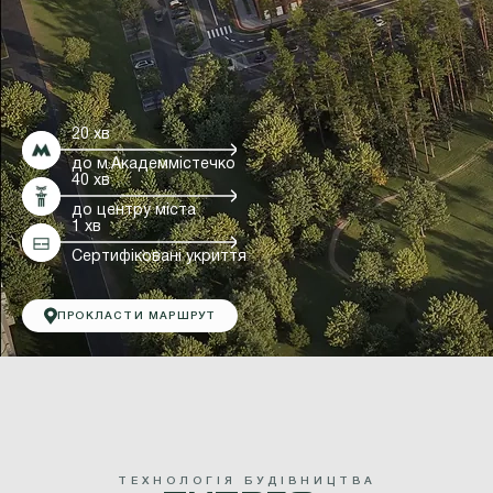
20 хв
до м.Академмістечко
40 хв
до центру міста
1 хв
Сертифіковані укриття
ПРОКЛАСТИ МАРШРУТ
Т
Е
Х
Н
О
Л
О
Г
І
Я
Б
У
Д
І
В
Н
И
Ц
Т
В
А