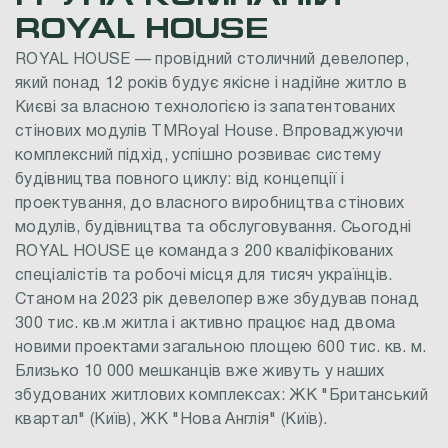
ROYAL
HOUSE
ROYAL
HOUSE
—
провідний
столичний
девелопер,
який
понад
12
років
будує
якісне
і
надійне
житло
в
Києві
за
власною
технологією
із
запатентованих
стінових
модулів
ТМRoyal
House. Впроваджуючи
комплексний
підхід,
успішно
розвиває
систему
будівництва
повного
циклу:
від
концепції
і
проектування,
до
власного
виробництва
стінових
модулів,
будівництва
та
обслуговування.
Сьогодні
ROYAL
HOUSE
це
команда
з
200
кваліфікованих
спеціалістів
та
робочі
місця
для
тисяч
українців.
Станом
на
2023
рік
девелопер
вже
збудував
понад
300
тис.
кв.м
житла
і
активно
працює
над
двома
новими
проектами
загальною
площею
600
тис.
кв.
м.
Близько
10
000
мешканців
вже
живуть
у
наших
збудованих
житлових
комплексах:
ЖК
"Британський
квартал"
(Київ),
ЖК
"Нова
Англія"
(Київ).