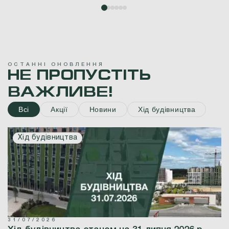
О
С
Т
А
Н
Н
І
О
Н
О
В
Л
Е
Н
Н
Я
Н
Е
П
Р
О
П
У
С
Т
І
Т
Ь
В
А
Ж
Л
И
В
Е
!
Всі
Акції
Новини
Хід будівництва
Хід будівництва
31/07/2026