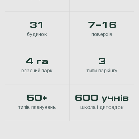
3
1
7
–
1
6
б
у
д
и
н
о
к
п
о
в
е
р
х
і
в
4
г
а
3
в
л
а
с
н
и
й
п
а
р
к
т
и
п
и
п
а
р
к
і
н
г
у
5
0
+
6
0
0
у
ч
н
і
в
т
и
п
і
в
п
л
а
н
у
в
а
н
ь
ш
к
о
л
а
і
д
и
т
с
а
д
о
к