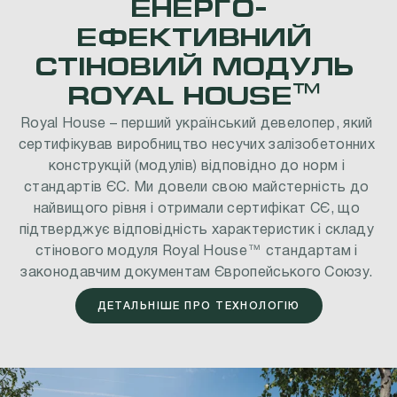
ЕНЕРГО-
ЕФЕКТИВНИЙ
СТІНОВИЙ
МОДУЛЬ
ROYAL
HOUSE™
Royal
House
–
перший
український
девелопер,
який
сертифікував
виробництво
несучих
залізобетонних
конструкцій
(модулів)
відповідно
до
норм
і
стандартів
ЄС.
Ми
довели
свою
майстерність
до
найвищого
рівня
і
отримали
сертифікат
СЄ,
що
підтверджує
відповідність
характеристик
і
складу
стінового
модуля
Royal
House™
стандартам
і
законодавчим
документам
Європейського
Союзу.
ДЕТАЛЬНІШЕ ПРО ТЕХНОЛОГІЮ