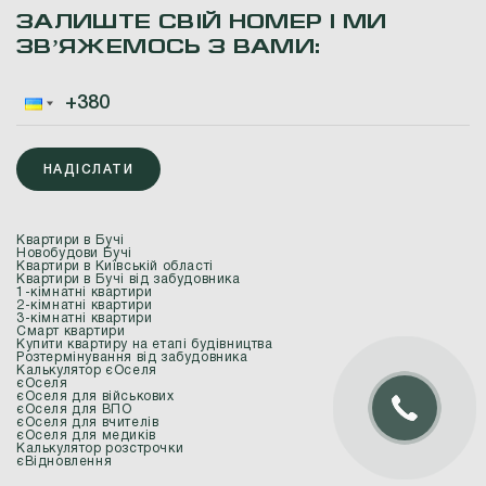
ЗАЛИШТЕ СВІЙ НОМЕР І МИ
ЗВʼЯЖЕМОСЬ З ВАМИ:
НАДІСЛАТИ
Квартири в Бучі
Новобудови Бучі
Квартири в Київській області
Квартири в Бучі від забудовника
1-кімнатні квартири
2-кімнатні квартири
3-кімнатні квартири
Смарт квартири
Купити квартиру на етапі будівництва
Розтермінування від забудовника
Калькулятор єОселя
єОселя
єОселя для військових
єОселя для ВПО
єОселя для вчителів
єОселя для медиків
Калькулятор розстрочки
єВідновлення