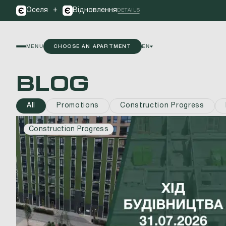
+
Оселя
Відновлення
DETAILS
MENU
EN
CHOOSE AN APARTMENT
BLOG
All
Promotions
Construction Progress
Construction Progress