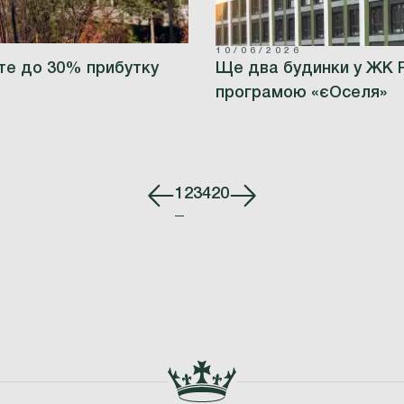
10/06/2026
те до 30% прибутку
Ще два будинки у ЖК PARK ROYAL акредитовано за державною
програмою «єОселя»
1
2
3
4
20